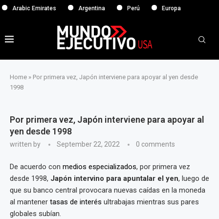
bic Emirates
Argentina
Perú
Europa
Home
»
Por primera vez, Japón interviene para apoyar al yen desde
1998
Por primera vez, Japón interviene para apoyar al
yen desde 1998
written by
September 22, 2022
0 comments
De acuerdo con
medios especializados
, por primera vez
desde 1998,
Japón intervino para apuntalar el yen
, luego de
que su banco central provocara nuevas caídas en la moneda
al mantener
tasas de interés
ultrabajas mientras sus pares
globales subían.