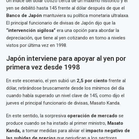
Un índice del dólar cotizó cerca de un máximo histórico y el
yen se debilitó hasta 145 frente al dólar después de que el
Banco de Japón
mantuviera su política monetaria ultralaxa.
El principal funcionario de divisas de Japón dijo que la
“intervención sigilosa”
era una opción para abordar la
depreciación, que tiene al yen cotizando en torno a niveles
vistos por última vez en 1998.
Japón interviene para apoyar al yen por
primera vez desde 1998
En este escenario, el yen subió un
2,5 por ciento
frente al
dólar, retirándose bruscamente desde los mínimos del día
cuando había superado un nivel clave de 145, como dijo el
jueves el principal funcionario de divisas, Masato Kanda.
En este sentido, la sorpresiva
operación de mercado
se
produce cuando se ha instado al primer ministro,
Masato
Kanda,
a tomar medidas para aliviar el
impacto negativo de
las subidas de precios
que perjudican a los sectores