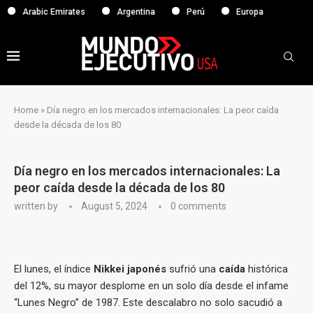
rabic Emirates
Argentina
Perú
Europa
Home
»
Día negro en los mercados internacionales: La peor caída
desde la década de los 80
Día negro en los mercados internacionales: La
peor caída desde la década de los 80
written by
August 5, 2024
0 comments
El lunes, el índice
Nikkei japonés
sufrió una
caída
histórica
del 12%, su mayor desplome en un solo día desde el infame
“Lunes Negro” de 1987. Este descalabro no solo sacudió a